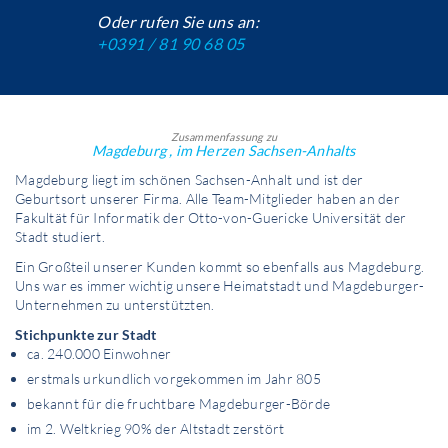
Oder rufen Sie uns an:
+0391 / 81 90 68 05
Zusammenfassung zu
Magdeburg , im Herzen Sachsen-Anhalts
Magdeburg liegt im schönen Sachsen-Anhalt und ist der
Geburtsort unserer Firma. Alle Team-Mitglieder haben an der
Fakultät für Informatik der Otto-von-Guericke Universität der
Stadt studiert.
Ein Großteil unserer Kunden kommt so ebenfalls aus Magdeburg.
Uns war es immer wichtig unsere Heimatstadt und Magdeburger-
Unternehmen zu unterstützten.
Stichpunkte zur Stadt
ca. 240.000 Einwohner
erstmals urkundlich vorgekommen im Jahr 805
bekannt für die fruchtbare Magdeburger-Börde
im 2. Weltkrieg 90% der Altstadt zerstört