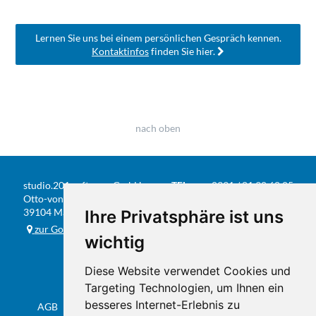
Lernen Sie uns bei einem persönlichen Gespräch kennen.
Kontaktinfos
finden Sie hier.
nach oben
studio.201 software GmbH
TEL
0391 / 81 90 68 05
Otto-von-Guericke-Str. 104
FAX
0391 / 584 20 31
39104 Magdeburg
Ihre Privatsphäre ist uns
E-MAIL
info@studio201.de
zur Google-Karte
wichtig
Diese Website verwendet Cookies und
Targeting Technologien, um Ihnen ein
besseres Internet-Erlebnis zu
AGB
Datenschutz & Impressum
Sitemap
Flyer