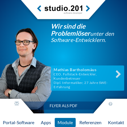
Wir sind die
Problemlöser
unter den
Software-Entwicklern.
Mathias Bartholomäus
CEO, Fullstack-Entwickler,
Kundenbetreuer
Dipl. Informatiker, 27 Jahre SWE-
Erfahrung
FLYER ALS PDF
Portal-Software
Apps
Module
Referenzen
Kontakt