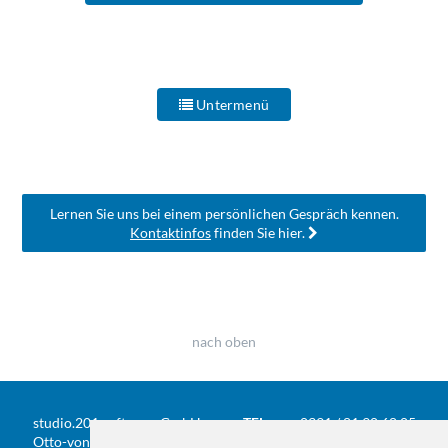
Untermenü
Lernen Sie uns bei einem persönlichen Gespräch kennen.
Kontaktinfos
finden Sie hier.
nach oben
studio.201 software GmbH
TEL
0391 / 81 90 68 05
Otto-von-Guericke-Str. 104
FAX
0391 / 584 20 31