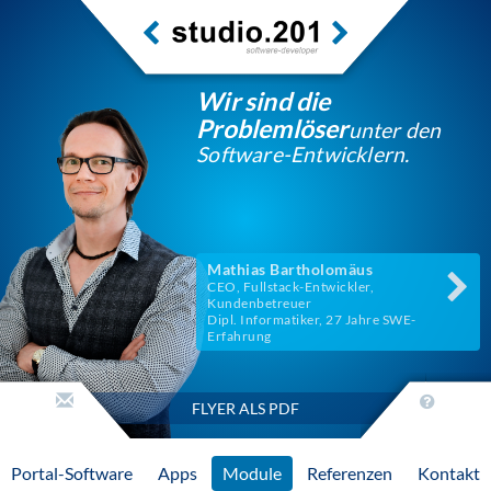
Wir sind die
Problemlöser
unter den
Software-Entwicklern.
Mathias Bartholomäus
CEO, Fullstack-Entwickler,
Kundenbetreuer
Dipl. Informatiker, 27 Jahre SWE-
Erfahrung
FLYER ALS PDF
Portal-Software
Apps
Module
Referenzen
Kontakt