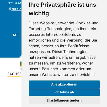
39104 Magdeburg
Ihre Privatsphäre ist uns
E-MAIL
info@studio201.de
zur Google-Karte
wichtig
Diese Website verwendet Cookies und
Targeting Technologien, um Ihnen ein
besseres Internet-Erlebnis zu
AGB
Datenschutz & Impressum
Sitemap
Flyer
ermöglichen und die Werbung, die Sie
sehen, besser an Ihre Bedürfnisse
anzupassen. Diese Technologien
nutzen wir außerdem, um Ergebnisse
zu messen, um zu verstehen, woher
unsere Besucher kommen oder um
unsere Website weiter zu entwickeln.
Alle akzeptieren
Ich lehne ab
Einstellungen ändern