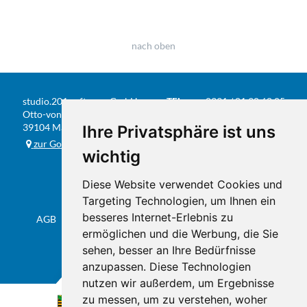
nach oben
studio.201 software GmbH
TEL
0391 / 81 90 68 05
Otto-von-Guericke-Str. 104
FAX
0391 / 584 20 31
39104 Magdeburg
Ihre Privatsphäre ist uns
E-MAIL
info@studio201.de
zur Google-Karte
wichtig
Diese Website verwendet Cookies und
Targeting Technologien, um Ihnen ein
besseres Internet-Erlebnis zu
AGB
Datenschutz & Impressum
Sitemap
Flyer
ermöglichen und die Werbung, die Sie
sehen, besser an Ihre Bedürfnisse
anzupassen. Diese Technologien
nutzen wir außerdem, um Ergebnisse
zu messen, um zu verstehen, woher