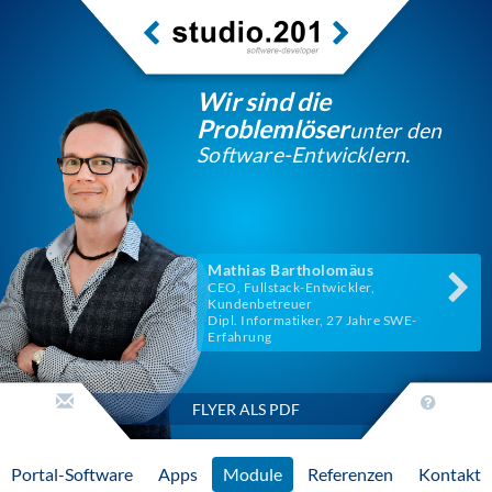
Wir sind die
Problemlöser
unter den
Software-Entwicklern.
Mathias Bartholomäus
CEO, Fullstack-Entwickler,
Kundenbetreuer
Dipl. Informatiker, 27 Jahre SWE-
Erfahrung
FLYER ALS PDF
Portal-Software
Apps
Module
Referenzen
Kontakt