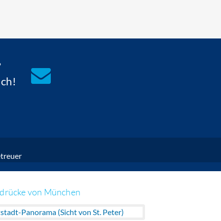
?
ach!
treuer
ndrücke von München