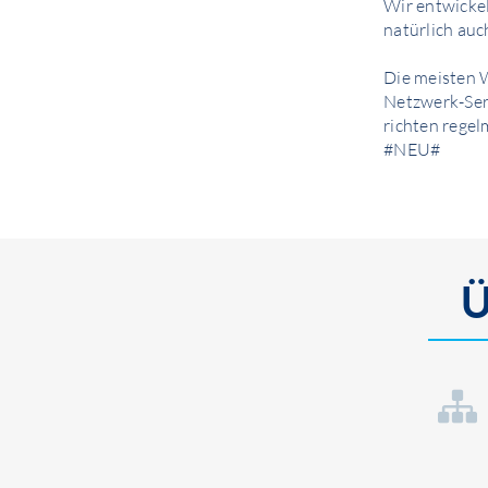
Wir entwickel
natürlich auc
Die meisten 
Netzwerk-Ser
richten regel
#NEU#
Ü