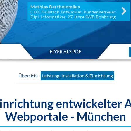
Mathias Bartholomäus
CEO, Fullstack-Entwickler, Kundenbetreuer
Dipl. Informatiker, 27 Jahre SWE-Erfahrung
FLYER ALS PDF
Übersicht
Leistung: Installation & Einrichtung
 Einrichtung entwickelte
Webportale - München