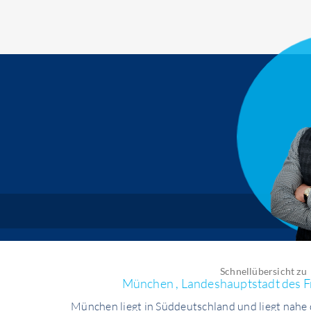
Schnellübersicht zu
München , Landeshauptstadt des F
München liegt in Süddeutschland und liegt nahe 