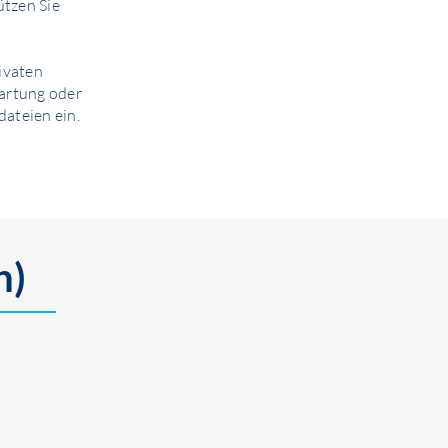
ützen Sie
ivaten
artung oder
dateien ein.
n)