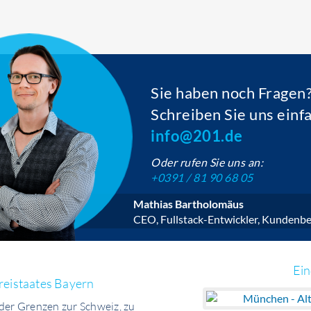
Sie haben noch Fragen
Schreiben Sie uns einf
info@201.de
Oder rufen Sie uns an:
+0391 / 81 90 68 05
Mathias Bartholomäus
CEO, Fullstack-Entwickler, Kundenbe
Ei
reistaates Bayern
der Grenzen zur Schweiz, zu