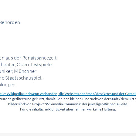
r Behörden
en aus der Renaissancezeit
eater, Opernfestspiele,,
oniker, Münchner
e Staatsschauspiel,
mlungen
lle: Wikipedia und wenn vorhanden, die Websites der Stadt / des Ortes und der Geme
wurden gefiltert und gekürzt, damit Sie einen kleinen Eindruck von der Stadt / dem Ort 
Bilder sind von Projekt "Wikimedia Commons" der jeweilige Wikipedia-Seite.
Für die inhaltiche Richtigkeit übernehmen wir keine Haftung.