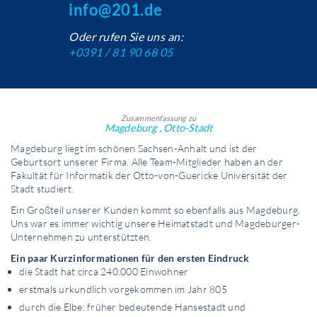
info@201.de
Oder rufen Sie uns an:
+0391 / 81 90 68 05
Zusammenfassung zu
Magdeburg , Otto-Stadt
Magdeburg liegt im schönen Sachsen-Anhalt und ist der
Geburtsort unserer Firma. Alle Team-Mitglieder haben an der
Fakultät für Informatik der Otto-von-Guericke Universität der
Stadt studiert.
Ein Großteil unserer Kunden kommt so ebenfalls aus Magdeburg.
Uns war es immer wichtig unsere Heimatstadt und Magdeburger-
Unternehmen zu unterstützten.
Ein paar Kurzinformationen für den ersten Eindruck
die Stadt hat circa 240.000 Einwohner
erstmals urkundlich vorgekommen im Jahr 805
durch die Elbe: früher bedeutende Hansestadt und