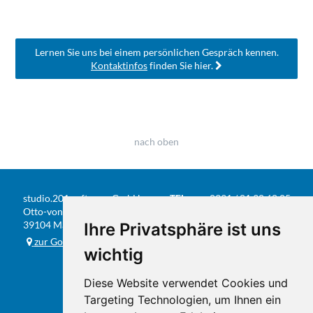
Lernen Sie uns bei einem persönlichen Gespräch kennen.
Kontaktinfos
finden Sie hier.
nach oben
studio.201 software GmbH
TEL
0391 / 81 90 68 05
Otto-von-Guericke-Str. 104
FAX
0391 / 584 20 31
39104 Magdeburg
Ihre Privatsphäre ist uns
E-MAIL
info@studio201.de
zur Google-Karte
wichtig
Diese Website verwendet Cookies und
Targeting Technologien, um Ihnen ein