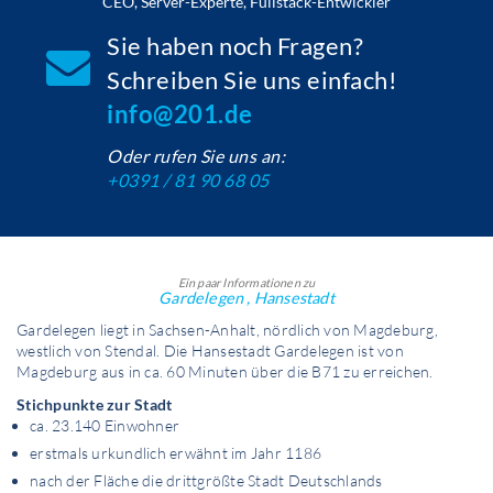
CEO, Server-Experte, Fullstack-Entwickler
Sie haben noch Fragen?
Schreiben Sie uns einfach!
info@201.de
Oder rufen Sie uns an:
+0391 / 81 90 68 05
Ein paar Informationen zu
Gardelegen , Hansestadt
Gardelegen liegt in Sachsen-Anhalt, nördlich von Magdeburg,
westlich von Stendal. Die Hansestadt Gardelegen ist von
Magdeburg aus in ca. 60 Minuten über die B71 zu erreichen.
Stichpunkte zur Stadt
ca. 23.140 Einwohner
erstmals urkundlich erwähnt im Jahr 1186
nach der Fläche die drittgrößte Stadt Deutschlands