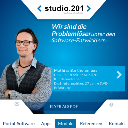
Wir sind die
Problemlöser
unter den
Software-Entwicklern.
Mathias Bartholomäus
CEO, Fullstack-Entwickler,
Kundenbetreuer
Dipl. Informatiker, 27 Jahre SWE-
Erfahrung
FLYER ALS PDF
Portal-Software
Apps
Module
Referenzen
Kontakt