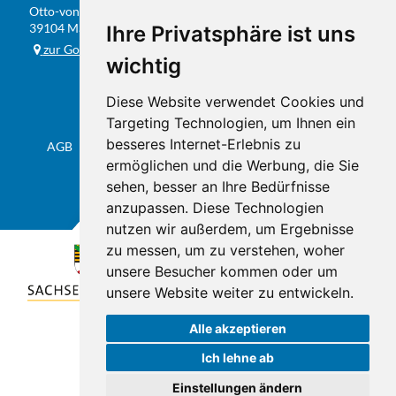
Otto-von-Guericke-Str. 104
FAX
0391 / 584 20 31
39104 Magdeburg
Ihre Privatsphäre ist uns
E-MAIL
info@studio201.de
zur Google-Karte
wichtig
Diese Website verwendet Cookies und
Targeting Technologien, um Ihnen ein
besseres Internet-Erlebnis zu
AGB
Datenschutz & Impressum
Sitemap
Flyer
ermöglichen und die Werbung, die Sie
sehen, besser an Ihre Bedürfnisse
anzupassen. Diese Technologien
nutzen wir außerdem, um Ergebnisse
zu messen, um zu verstehen, woher
unsere Besucher kommen oder um
unsere Website weiter zu entwickeln.
Alle akzeptieren
Ich lehne ab
Einstellungen ändern